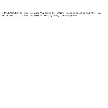
PIACENZA EXPO - Loc. Le Mose Via Tirotti, 11 - 29122 Piacenza Tel.0523.602711 - Fax
0523.602702 - P.IVA 00143280337 -
Privacy policy
-
Cookies policy