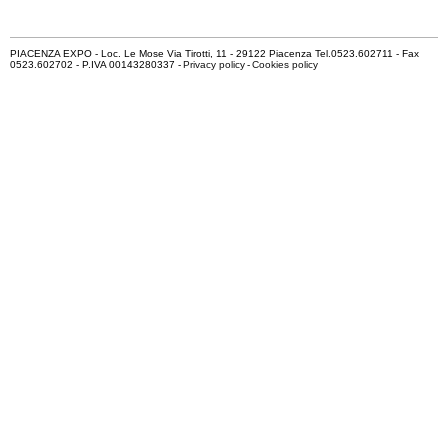
PIACENZA EXPO - Loc. Le Mose Via Tirotti, 11 - 29122 Piacenza Tel.0523.602711 - Fax
0523.602702 - P.IVA 00143280337 -
Privacy policy
-
Cookies policy