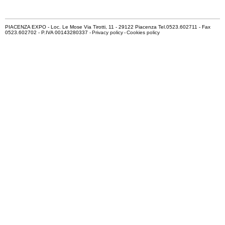
PIACENZA EXPO - Loc. Le Mose Via Tirotti, 11 - 29122 Piacenza Tel.0523.602711 - Fax
0523.602702 - P.IVA 00143280337 -
Privacy policy
-
Cookies policy