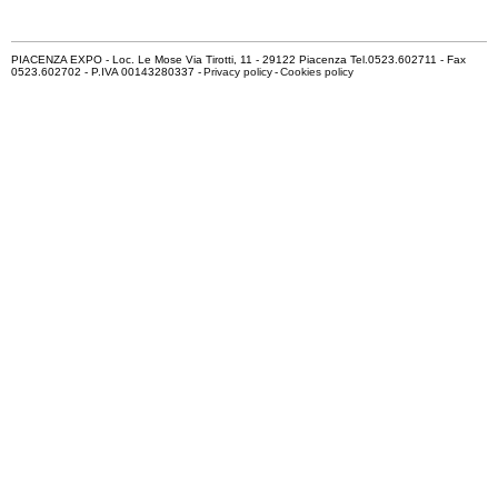
PIACENZA EXPO - Loc. Le Mose Via Tirotti, 11 - 29122 Piacenza Tel.0523.602711 - Fax
0523.602702 - P.IVA 00143280337 -
Privacy policy
-
Cookies policy