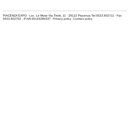
PIACENZA EXPO - Loc. Le Mose Via Tirotti, 11 - 29122 Piacenza Tel.0523.602711 - Fax
0523.602702 - P.IVA 00143280337 -
Privacy policy
-
Cookies policy