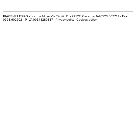
PIACENZA EXPO - Loc. Le Mose Via Tirotti, 11 - 29122 Piacenza Tel.0523.602711 - Fax
0523.602702 - P.IVA 00143280337 -
Privacy policy
-
Cookies policy